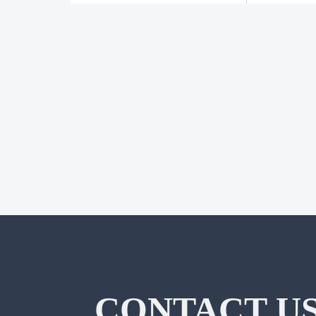
投
稿
の
ペ
ー
ジ
送
り
CONTACT U