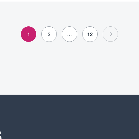
1
2
…
12
S